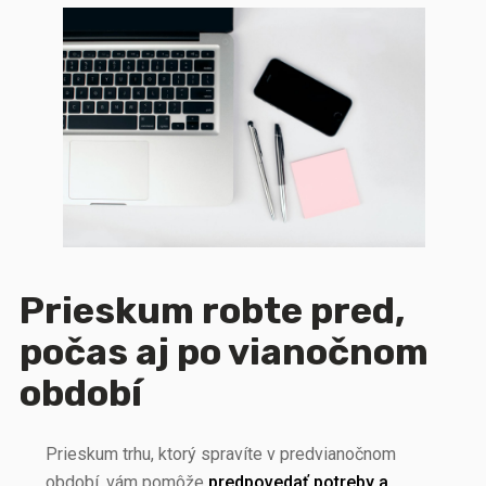
Prieskum robte pred,
počas aj po vianočnom
období
Prieskum trhu, ktorý spravíte v predvianočnom
období, vám pomôže
predpovedať potreby a