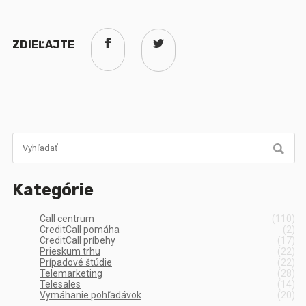
ZDIEĽAJTE
Kategórie
Call centrum
(110)
CreditCall pomáha
(2)
CreditCall príbehy
(17)
Prieskum trhu
(22)
Prípadové štúdie
(22)
Telemarketing
(28)
Telesales
(14)
Vymáhanie pohľadávok
(20)