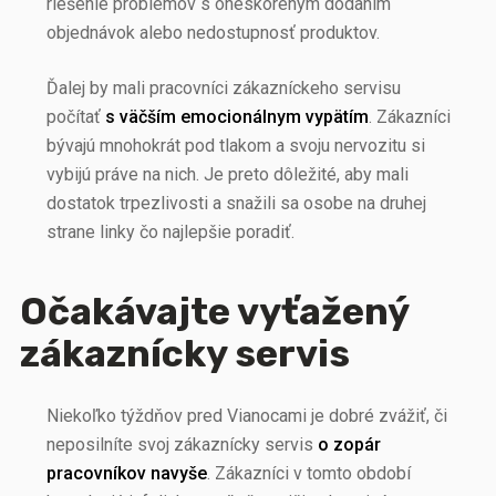
riešenie problémov s oneskoreným dodaním
objednávok alebo nedostupnosť produktov.
Ďalej by mali pracovníci zákazníckeho servisu
počítať
s väčším emocionálnym vypätím
. Zákazníci
bývajú mnohokrát pod tlakom a svoju nervozitu si
vybijú práve na nich. Je preto dôležité, aby mali
dostatok trpezlivosti a snažili sa osobe na druhej
strane linky čo najlepšie poradiť.
Očakávajte vyťažený
zákaznícky servis
Niekoľko týždňov pred Vianocami je dobré zvážiť, či
neposilníte svoj zákaznícky servis
o zopár
pracovníkov navyše
. Zákazníci v tomto období