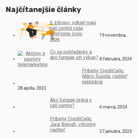
Najčítanejšie články
6 zdrojov, odkiaľ majú
call centrá vaše
telefónne číslo
19 novembra,
2025
Čo sú pohľadávky a
ako funguje ich výkup?
8 februára, 2024
Príbehy CreditCallu:
Mário Šušota, riaditeľ
realizácie
28 apríla, 2023
Ako funguje práca v
call centre?
6 marca, 2024
Príbehy CreditCallu:
Juraj Balogh, výkonný
riaditeľ
27 januára, 2023