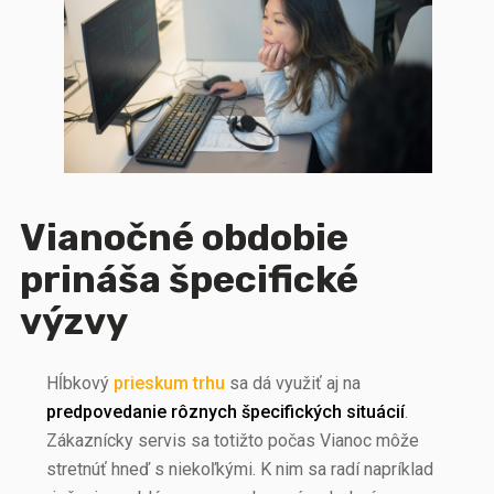
Vianočné obdobie
prináša špecifické
výzvy
Hĺbkový
prieskum trhu
sa dá využiť aj na
predpovedanie rôznych špecifických situácií
.
Zákaznícky servis sa totižto počas Vianoc môže
stretnúť hneď s niekoľkými. K nim sa radí napríklad