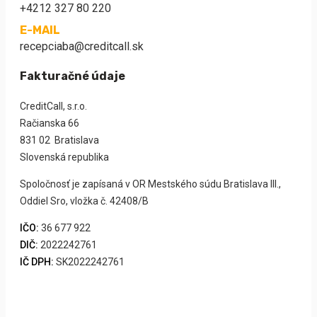
+4212 327 80 220
E-MAIL
recepciaba@creditcall.sk
Fakturačné údaje
CreditCall, s.r.o.
Račianska 66
831 02 Bratislava
Slovenská republika
Spoločnosť je zapísaná v OR Mestského súdu Bratislava III.,
Oddiel Sro, vložka č. 42408/B
IČO:
36 677 922
DIČ:
2022242761
IČ DPH:
SK2022242761