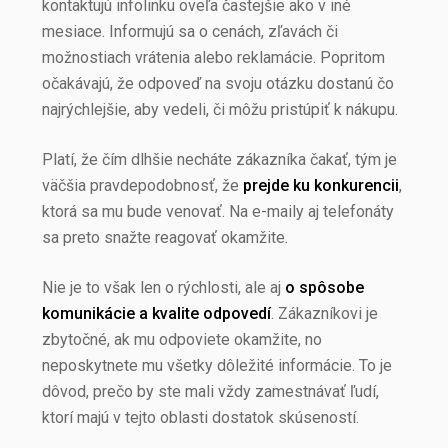
kontaktujú infolinku oveľa častejšie ako v iné
mesiace. Informujú sa o cenách, zľavách či
možnostiach vrátenia alebo reklamácie. Popritom
očakávajú, že odpoveď na svoju otázku dostanú čo
najrýchlejšie, aby vedeli, či môžu pristúpiť k nákupu.
Platí, že čím dlhšie necháte zákazníka čakať, tým je
väčšia pravdepodobnosť, že
prejde ku konkurencii
,
ktorá sa mu bude venovať. Na e-maily aj telefonáty
sa preto snažte reagovať okamžite.
Nie je to však len o rýchlosti, ale aj
o spôsobe
komunikácie a kvalite odpovedí
. Zákazníkovi je
zbytočné, ak mu odpoviete okamžite, no
neposkytnete mu všetky dôležité informácie. To je
dôvod, prečo by ste mali vždy zamestnávať ľudí,
ktorí majú v tejto oblasti dostatok skúseností.