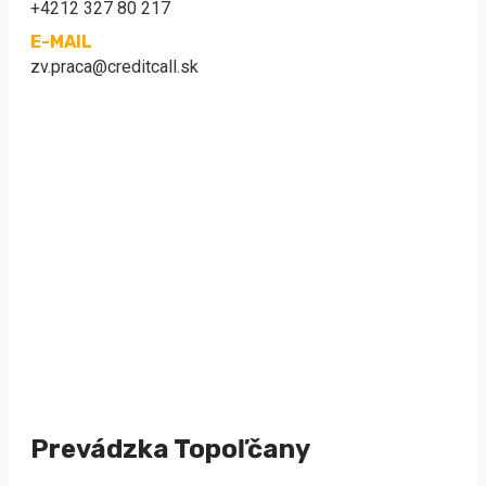
+4212 327 80 217
E-MAIL
zv.praca@creditcall.sk
Prevádzka Topoľčany