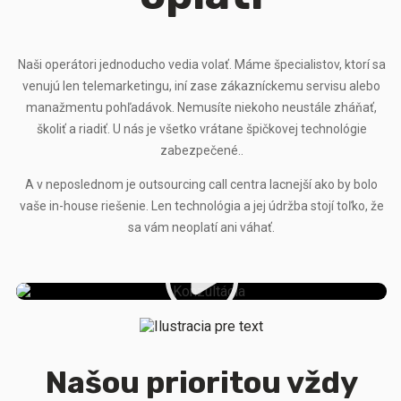
Naši operátori jednoducho vedia volať. Máme špecialistov, ktorí sa
venujú len telemarketingu, iní zase zákazníckemu servisu alebo
manažmentu pohľadávok.
Nemusíte niekoho neustále zháňať,
školiť a riadiť. U nás je všetko vrátane špičkovej technológie
zabezpečené..
A v neposlednom je outsourcing call centra lacnejší ako by bolo
vaše in-house riešenie. Len technológia a jej údržba stojí toľko, že
sa vám neoplatí ani váhať.
Prehrať video
Našou prioritou vždy