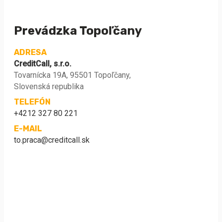
Prevádzka Topoľčany
ADRESA
CreditCall, s.r.o.
Tovarnícka 19A, 95501 Topoľčany,
Slovenská republika
TELEFÓN
+4212 327 80 221
E-MAIL
to.praca@creditcall.sk