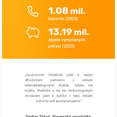
1.08
mil.
hovorov (2025)
13.19
mil.
objem vymožených
peňazí (2025)
„Spoločnosť CreditCall patrí k našim
„Keď sme sa roz
dlhodobým partnerov v oblasti
centrum na Sl
telemarketingových služieb. Vďaka ich
internom aleb
kvalite, flexibilite a nie len technologickým
boloveľa. Ma
inováciám patrí k špičke v tejto oblasti
niekoľko stretn
s ktorou radi spolupracujeme.“
skúsenosti s i
poslednom stret
m
Ondrej Tokoš,
Slovenská sporiteľňa,