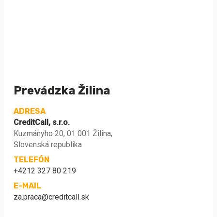
Prevádzka Žilina
ADRESA
CreditCall, s.r.o.
Kuzmányho 20, 01 001 Žilina,
Slovenská republika
TELEFÓN
+4212 327 80 219
E-MAIL
za.praca@creditcall.sk