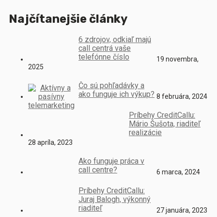
Najčítanejšie články
6 zdrojov, odkiaľ majú
call centrá vaše
telefónne číslo
19 novembra,
2025
Čo sú pohľadávky a
ako funguje ich výkup?
8 februára, 2024
Príbehy CreditCallu:
Mário Šušota, riaditeľ
realizácie
28 apríla, 2023
Ako funguje práca v
call centre?
6 marca, 2024
Príbehy CreditCallu:
Juraj Balogh, výkonný
riaditeľ
27 januára, 2023