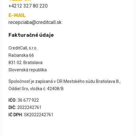
+4212 327 80 220
E-MAIL
recepciaba@creditcall.sk
Fakturačné údaje
CreditCall, s.r.o.
Račianska 66
831 02 Bratislava
Slovenská republika
Spoločnosť je zapísaná v OR Mestského súdu Bratislava III.,
Oddiel Sro, vložka č. 42408/B
IČO:
36 677 922
DIČ:
2022242761
IČ DPH:
SK2022242761