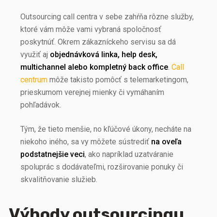
Outsourcing call centra v sebe zahŕňa rôzne služby,
ktoré vám môže vami vybraná spoločnosť
poskytnúť. Okrem zákazníckeho servisu sa dá
využiť aj
objednávková linka, help desk,
multichannel alebo kompletný back office
.
Call
centrum
môže takisto pomôcť s telemarketingom,
prieskumom verejnej mienky či vymáhaním
pohľadávok.
Tým, že tieto menšie, no kľúčové úkony, necháte na
niekoho iného, sa vy môžete sústrediť
na oveľa
podstatnejšie veci
, ako napríklad uzatváranie
spoluprác s dodávateľmi, rozširovanie ponuky či
skvalitňovanie služieb.
Výhody outsourcingu