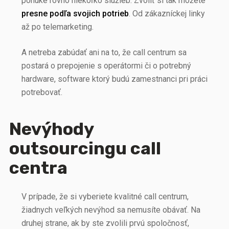
ponuke rovno niekoľko služieb. Zvoliť si tak môžete
presne podľa svojich potrieb
. Od zákazníckej linky
až po telemarketing.
A netreba zabúdať ani na to, že call centrum sa
postará o prepojenie s operátormi či o potrebný
hardware, software ktorý budú zamestnanci pri práci
potrebovať.
Nevýhody
outsourcingu call
centra
V prípade, že si vyberiete kvalitné call centrum,
žiadnych veľkých nevýhod sa nemusíte obávať. Na
druhej strane, ak by ste zvolili prvú spoločnosť,