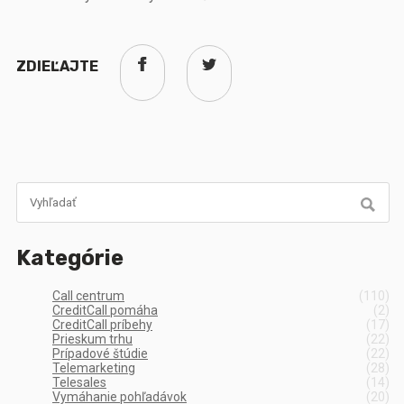
ZDIEĽAJTE
Kategórie
Call centrum
(110)
CreditCall pomáha
(2)
CreditCall príbehy
(17)
Prieskum trhu
(22)
Prípadové štúdie
(22)
Telemarketing
(28)
Telesales
(14)
Vymáhanie pohľadávok
(20)