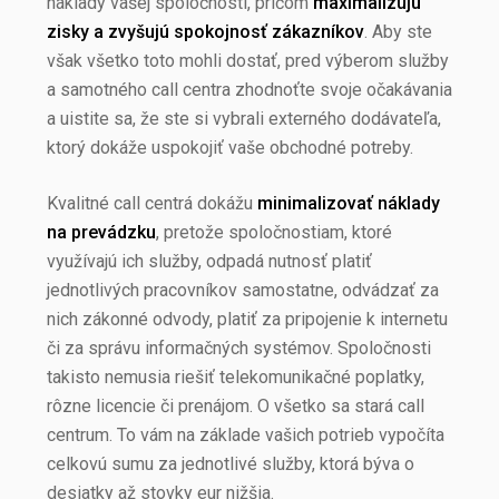
náklady vašej spoločnosti, pričom
maximalizujú
zisky a zvyšujú spokojnosť zákazníkov
. Aby ste
však všetko toto mohli dostať, pred výberom služby
a samotného call centra zhodnoťte svoje očakávania
a uistite sa, že ste si vybrali externého dodávateľa,
ktorý dokáže uspokojiť vaše obchodné potreby.
Kvalitné call centrá dokážu
minimalizovať náklady
na prevádzku
, pretože spoločnostiam, ktoré
využívajú ich služby, odpadá nutnosť platiť
jednotlivých pracovníkov samostatne, odvádzať za
nich zákonné odvody, platiť za pripojenie k internetu
či za správu informačných systémov. Spoločnosti
takisto nemusia riešiť telekomunikačné poplatky,
rôzne licencie či prenájom. O všetko sa stará call
centrum. To vám na základe vašich potrieb vypočíta
celkovú sumu za jednotlivé služby, ktorá býva o
desiatky až stovky eur nižšia.