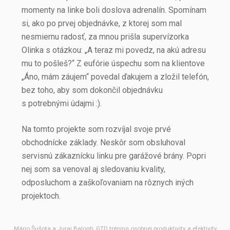
momenty na linke boli doslova adrenalín. Spomínam
si, ako po prvej objednávke, z ktorej som mal
nesmiernu radosť, za mnou prišla supervízorka
Olinka s otázkou: „A teraz mi povedz, na akú adresu
mu to pošleš?“ Z eufórie úspechu som na klientove
„Áno, mám záujem“ povedal ďakujem a zložil telefón,
bez toho, aby som dokončil objednávku
s potrebnými údajmi :).
Na tomto projekte som rozvíjal svoje prvé
obchodnícke základy. Neskôr som obsluhoval
servisnú zákaznícku linku pre garážové brány. Popri
nej som sa venoval aj sledovaniu kvality,
odposluchom a zaškoľovaniam na rôznych iných
projektoch.
Mário Šušota a Juraj Balogh, GTD tréning osobnej produktivity a efektivity,