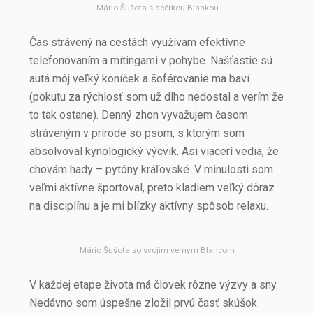
Mário Šušota s dcérkou Biankou
Čas strávený na cestách využívam efektívne
telefonovaním a mítingami v pohybe. Našťastie sú
autá môj veľký koníček a šoférovanie ma baví
(pokutu za rýchlosť som už dlho nedostal a verím že
to tak ostane). Denný zhon vyvažujem časom
stráveným v prírode so psom, s ktorým som
absolvoval kynologický výcvik. Asi viacerí vedia, že
chovám hady – pytóny kráľovské. V minulosti som
veľmi aktívne športoval, preto kladiem veľký dôraz
na disciplínu a je mi blízky aktívny spôsob relaxu.
Mário Šušota so svojim verným Blancom
V každej etape života má človek rôzne výzvy a sny.
Nedávno som úspešne zložil prvú časť skúšok