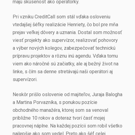
majú skúsenosť ako operátorky.
Pri vzniku CreditCall som stál vďaka osloveniu
vtedajšej šéfky realizácie Henriety, čo bol pre mňa
prejav veľkej dôvery a uznania. Dostal som možnosť
viesť projekty ako supervízor, realizovať pohovory
a výber nových kolegov, zabezpečovať technickú
prípravu projektov a rôznu inú agendu. Vďaka tomu
viem ako náročné sú začiatky, ale aj bežný život na
linke, s čím sa denne stretávajú naši operátori aj
supervízori.
Neskôr prišlo oslovenie od majiteľov, Juraja Balogha
a Martina Porvazníka, s ponukou pozície
obchodného manažéra, ktorej som sa venoval
približne 10 rokov a doteraz tvorí časť mojej
pracovnej náplne. Na každej pozícii som robil všetko
najlepšie ako som vedel. Preto ako šéf celej