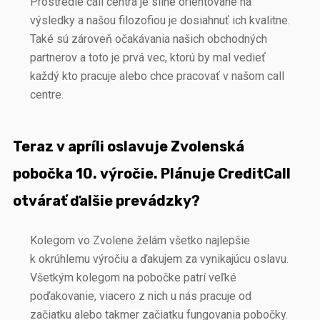
Prostredie call centra je silne orientované na
výsledky a našou filozofiou je dosiahnuť ich kvalitne.
Také sú zároveň očakávania našich obchodných
partnerov a toto je prvá vec, ktorú by mal vedieť
každý kto pracuje alebo chce pracovať v našom call
centre.
Teraz v apríli oslavuje Zvolenská
pobočka 10. výročie. Plánuje CreditCall
otvárať ďalšie prevádzky?
Kolegom vo Zvolene želám všetko najlepšie
k okrúhlemu výročiu a ďakujem za vynikajúcu oslavu.
Všetkým kolegom na pobočke patrí veľké
poďakovanie, viacero z nich u nás pracuje od
začiatku alebo takmer začiatku fungovania pobočky.