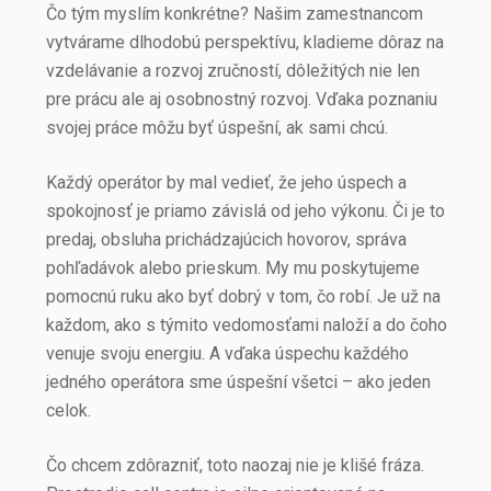
Čo tým myslím konkrétne? Našim zamestnancom
vytvárame dlhodobú perspektívu, kladieme dôraz na
vzdelávanie a rozvoj zručností, dôležitých nie len
pre prácu ale aj osobnostný rozvoj. Vďaka poznaniu
svojej práce môžu byť úspešní, ak sami chcú.
Každý operátor by mal vedieť, že jeho úspech a
spokojnosť je priamo závislá od jeho výkonu. Či je to
predaj, obsluha prichádzajúcich hovorov, správa
pohľadávok alebo prieskum. My mu poskytujeme
pomocnú ruku ako byť dobrý v tom, čo robí. Je už na
každom, ako s týmito vedomosťami naloží a do čoho
venuje svoju energiu. A vďaka úspechu každého
jedného operátora sme úspešní všetci – ako jeden
celok.
Čo chcem zdôrazniť, toto naozaj nie je klišé fráza.