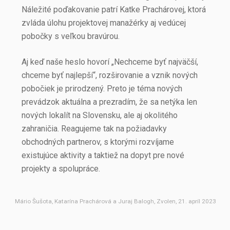
Náležité poďakovanie patrí Katke Prachárovej, ktorá
zvláda úlohu projektovej manažérky aj vedúcej
pobočky s veľkou bravúrou.
Aj keď naše heslo hovorí „Nechceme byť najväčší,
chceme byť najlepší“, rozširovanie a vznik nových
pobočiek je prirodzený. Preto je téma nových
prevádzok aktuálna a prezradím, že sa netýka len
nových lokalít na Slovensku, ale aj okolitého
zahraničia. Reagujeme tak na požiadavky
obchodných partnerov, s ktorými rozvíjame
existujúce aktivity a taktiež na dopyt pre nové
projekty a spolupráce.
Mário Šušota, Katarína Prachárová a Juraj Balogh, Zvolen, 21. apríl 2023