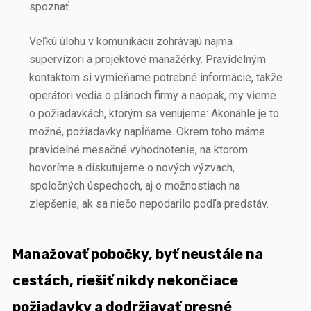
spoznať.
Veľkú úlohu v komunikácii zohrávajú najmä
supervízori a projektové manažérky. Pravidelným
kontaktom si vymieňame potrebné informácie, takže
operátori vedia o plánoch firmy a naopak, my vieme
o požiadavkách, ktorým sa venujeme: Akonáhle je to
možné, požiadavky napĺňame. Okrem toho máme
pravidelné mesačné vyhodnotenie, na ktorom
hovoríme a diskutujeme o nových výzvach,
spoločných úspechoch, aj o možnostiach na
zlepšenie, ak sa niečo nepodarilo podľa predstáv.
Manažovať pobočky, byť neustále na
cestách, riešiť nikdy nekončiace
požiadavky a dodržiavať presné