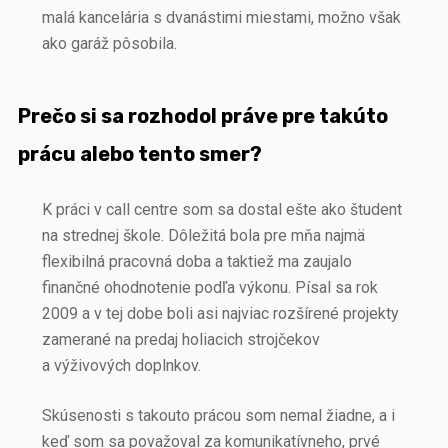
malá kancelária s dvanástimi miestami, možno však
ako garáž pôsobila.
Prečo si sa rozhodol práve pre takúto
prácu alebo tento smer?
K práci v call centre som sa dostal ešte ako študent
na strednej škole. Dôležitá bola pre mňa najmä
flexibilná pracovná doba a taktiež ma zaujalo
finančné ohodnotenie podľa výkonu. Písal sa rok
2009 a v tej dobe boli asi najviac rozšírené projekty
zamerané na predaj holiacich strojčekov
a výživových doplnkov.
Skúsenosti s takouto prácou som nemal žiadne, a i
keď som sa považoval za komunikatívneho, prvé