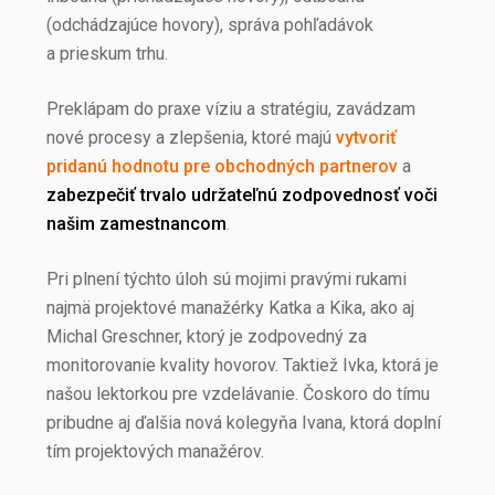
(odchádzajúce hovory), správa pohľadávok
a prieskum trhu.
Preklápam do praxe víziu a stratégiu, zavádzam
nové procesy a zlepšenia, ktoré majú
vytvoriť
pridanú hodnotu pre obchodných partnerov
a
zabezpečiť trvalo udržateľnú zodpovednosť voči
našim zamestnancom
.
Pri plnení týchto úloh sú mojimi pravými rukami
najmä projektové manažérky Katka a Kika, ako aj
Michal Greschner, ktorý je zodpovedný za
monitorovanie kvality hovorov. Taktiež Ivka, ktorá je
našou lektorkou pre vzdelávanie. Čoskoro do tímu
pribudne aj ďalšia nová kolegyňa Ivana, ktorá doplní
tím projektových manažérov.