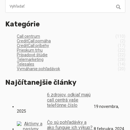
Kategórie
Call centrum
(110)
CreditCall pomáha
(2)
CreditCall príbehy
(17)
Prieskum trhu
(22)
Prípadové štúdie
(22)
Telemarketing
(28)
Telesales
(14)
Vymáhanie pohľadávok
(20)
Najčítanejšie články
6 zdrojov, odkiaľ majú
call centrá vaše
telefónne číslo
19 novembra,
2025
Čo sú pohľadávky a
ako funguje ich výkup?
8 februára, 2024