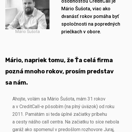
osobnosťou CreditCall je
Mário Šušota, viac ako
dvanásť rokov pomáha byť
spoločnosti na popredných
priečkach v obore.
Mário Šušota
Mário, napriek tomu, že Ťa celá firma
pozná mnoho rokov, prosím predstav
sa nám.
Ahojte, volám sa Mário Šušota, mám 31 rokov
a v CreditCall-e pôsobím (na plný úväzok) od roku
2011. Pamätám si teda úplné začiatky príbehu
a cesty nášho call centra. Na začiatku to síce nebola
garáž ako spomenul v predošlom rozhovore Juraj,