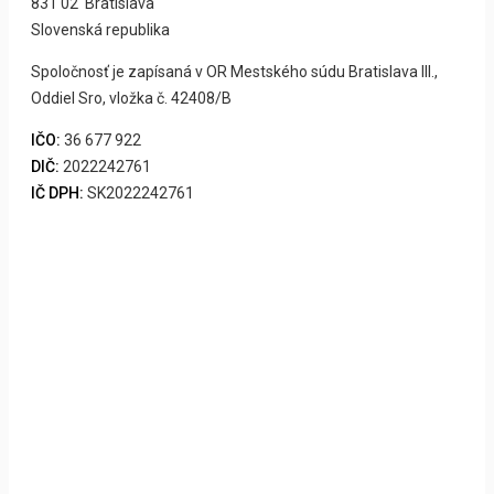
831 02 Bratislava
Slovenská republika
Spoločnosť je zapísaná v OR Mestského súdu Bratislava III.,
Oddiel Sro, vložka č. 42408/B
IČO:
36 677 922
DIČ:
2022242761
IČ DPH:
SK2022242761